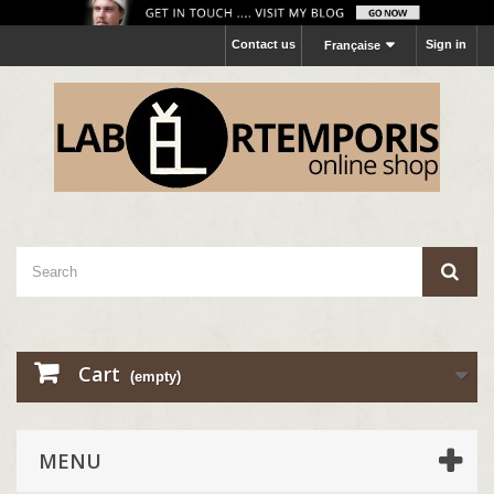
Contact us
Sign in
Française
Cart
(empty)
MENU