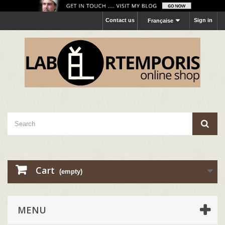
Contact us
Sign in
Française
Cart
(empty)
MENU